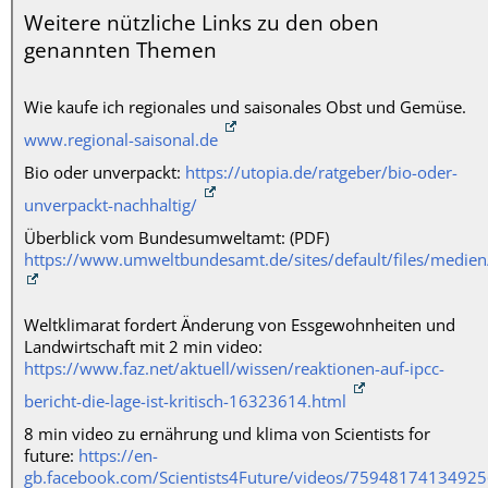
Weitere nützliche Links zu den oben
genannten Themen
Wie kau­fe ich regio­na­les und sai­so­na­les Obst und Gemü­se.
www.regional-saisonal.de
Bio oder unver­packt:
https://utopia.de/ratgeber/bio-oder-
unverpackt-nachhaltig/
Über­blick vom Bun­des­um­welt­amt: (
PDF
)
https://www.umweltbundesamt.de/sites/default/files/medie
Welt­kli­ma­rat for­dert Ände­rung von Ess­ge­wohn­hei­ten und
Land­wirt­schaft mit 2 min video:
https://www.faz.net/aktuell/wissen/reaktionen-auf-ipcc-
bericht-die-lage-ist-kritisch-16323614.html
8 min video zu ernäh­rung und kli­ma von Sci­en­tists for
future:
https://en-
gb.facebook.com/Scientists4Future/videos/75948174134925