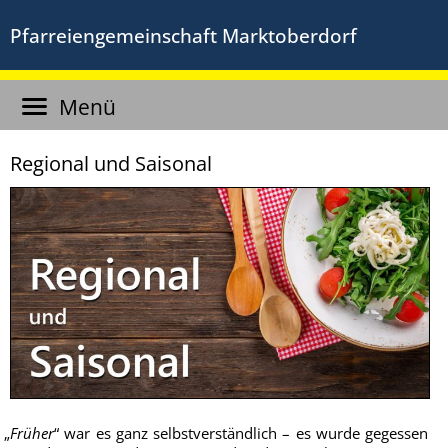
Pfarreiengemeinschaft Marktoberdorf
Menü
Regional und Saisonal
„
Frü­her
“ war es ganz selbst­ver­ständ­lich – es wur­de geges­sen