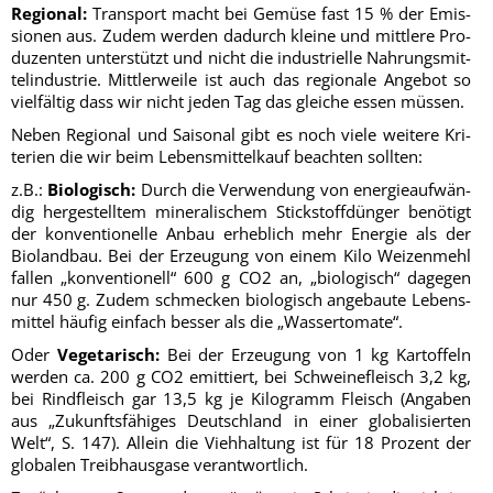
Regio­nal:
Trans­port macht bei Gemü­se fast 15 % der Emis­
sio­nen aus. Zudem wer­den dadurch klei­ne und mitt­le­re Pro­
du­zen­ten unter­stützt und nicht die indus­tri­el­le Nah­rungs­mit­
tel­in­dus­trie. Mitt­ler­wei­le ist auch das regio­na­le Ange­bot so
viel­fäl­tig dass wir nicht jeden Tag das glei­che essen müssen.
Neben Regio­nal und Sai­so­nal gibt es noch vie­le wei­te­re Kri­
te­ri­en die wir beim Lebens­mit­tel­kauf beach­ten sollten:
z.B.:
Bio­lo­gisch:
Durch die Ver­wen­dung von ener­gie­auf­wän­
dig her­ge­stell­tem mine­ra­li­schem Stick­stoff­dün­ger benö­tigt
der kon­ven­tio­nel­le Anbau erheb­lich mehr Ener­gie als der
Bio­land­bau. Bei der Erzeu­gung von einem Kilo Wei­zen­mehl
fal­len „kon­ven­tio­nell“ 600 g
CO2
an, „bio­lo­gisch“ dage­gen
nur 450 g. Zudem schme­cken bio­lo­gisch ange­bau­te Lebens­
mit­tel häu­fig ein­fach bes­ser als die „Was­ser­to­ma­te“.
Oder
Vege­ta­risch:
Bei der Erzeu­gung von 1 kg Kar­tof­feln
wer­den ca. 200 g
CO2
emit­tiert, bei Schwei­ne­fleisch 3,2 kg,
bei Rind­fleisch gar 13,5 kg je Kilo­gramm Fleisch (Anga­ben
aus „Zukunfts­fä­hi­ges Deutsch­land in einer glo­ba­li­sier­ten
Welt“, S. 147). Allein die Vieh­hal­tung ist für 18 Pro­zent der
glo­ba­len Treib­haus­ga­se verantwortlich.