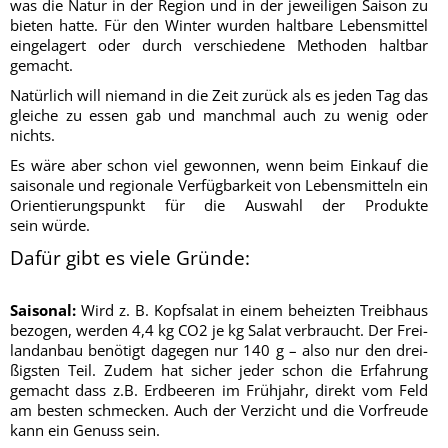
was die Natur in der Regi­on und in der jewei­li­gen Sai­son zu
bie­ten hat­te. Für den Win­ter wur­den halt­ba­re Lebens­mit­tel
ein­ge­la­gert oder durch ver­schie­de­ne Metho­den halt­bar
gemacht.
Natür­lich will nie­mand in die Zeit zurück als es jeden Tag das
glei­che zu essen gab und manch­mal auch zu wenig oder
nichts.
Es wäre aber schon viel gewon­nen, wenn beim Ein­kauf die
sai­so­na­le und regio­na­le Ver­füg­bar­keit von Lebens­mit­teln ein
Ori­en­tie­rungs­punkt für die Aus­wahl der Pro­duk­te
sein würde.
Dafür gibt es viele Gründe:
Sai­so­nal:
Wird z. B. Kopf­sa­lat in einem beheiz­ten Treib­haus
bezo­gen, wer­den 4,4 kg
CO2
je kg Salat ver­braucht. Der Frei­
land­an­bau benö­tigt dage­gen nur 140 g – also nur den drei­
ßigs­ten Teil. Zudem hat sicher jeder schon die Erfah­rung
gemacht dass z.B. Erd­bee­ren im Früh­jahr, direkt vom Feld
am bes­ten schme­cken. Auch der Ver­zicht und die Vor­freu­de
kann ein Genuss sein.