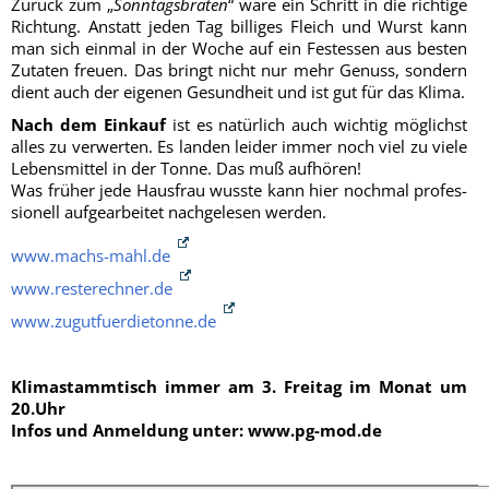
Zurück zum „
Sonn­tags­bra­ten
“ wäre ein Schritt in die rich­ti­ge
Rich­tung. Anstatt jeden Tag bil­li­ges Fleich und Wurst kann
man sich ein­mal in der Woche auf ein Fest­essen aus bes­ten
Zuta­ten freu­en. Das bringt nicht nur mehr Genuss, son­dern
dient auch der eige­nen Gesund­heit und ist gut für das Klima.
Nach dem Ein­kauf
ist es natür­lich auch wich­tig mög­lichst
alles zu ver­wer­ten. Es lan­den lei­der immer noch viel zu vie­le
Lebens­mit­tel in der Ton­ne. Das muß aufhören!
Was frü­her jede Haus­frau wuss­te kann hier noch­mal pro­fes­
sio­nell auf­ge­ar­bei­tet nach­ge­le­sen werden.
www.machs-mahl.de
www.resterechner.de
www.zugutfuerdietonne.de
Kli­ma­stamm­tisch immer am 3. Frei­tag im Monat um
20.Uhr
Infos und Anmel­dung unter: www.pg-mod.de